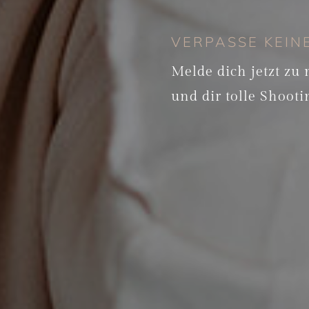
VERPASSE KEIN
Melde dich jetzt zu
und dir tolle Shooti